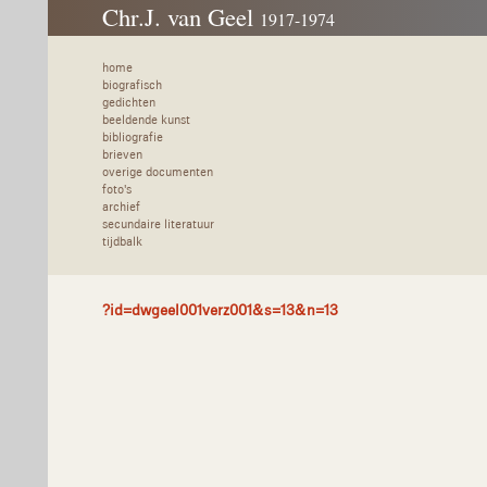
Chr.J. van Geel
1917-1974
home
biografisch
gedichten
beeldende kunst
bibliografie
brieven
overige documenten
foto's
archief
secundaire literatuur
tijdbalk
?id=dwgeel001verz001&s=13&n=13