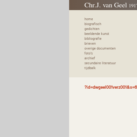
Chr.J. van Geel
191
home
biografisch
gedichten
beeldende kunst
bibliografie
brieven
overige documenten
foto's
archief
secundaire literatuur
tijdbalk
?id=dwgeel001verz001&s=