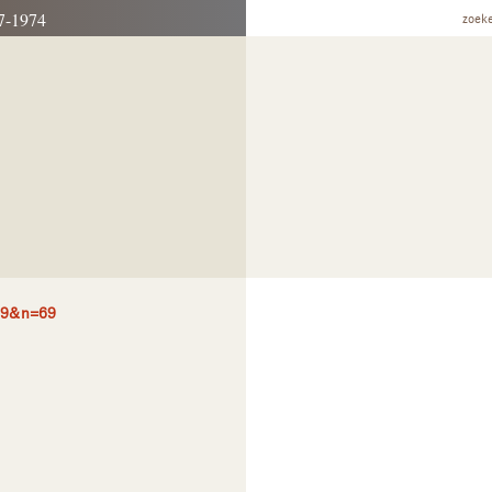
7-1974
zoek
69&n=69