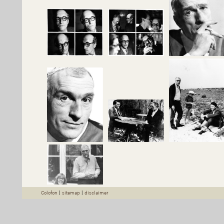
Colofon
|
sitemap
|
disclaimer