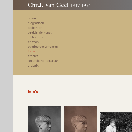
Chr.J. van Geel
1917-1974
home
biografisch
gedichten
beeldende kunst
bibliografie
brieven
overige documenten
foto's
archief
secundaire literatuur
tijdbalk
foto's