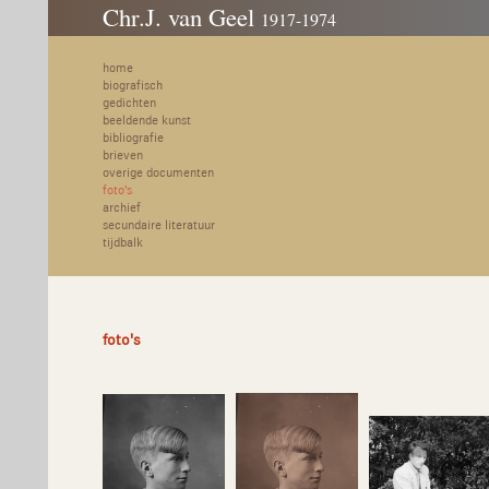
Chr.J. van Geel
1917-1974
home
biografisch
gedichten
beeldende kunst
bibliografie
brieven
overige documenten
foto's
archief
secundaire literatuur
tijdbalk
foto's