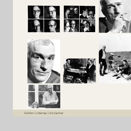
Colofon
|
sitemap
|
disclaimer