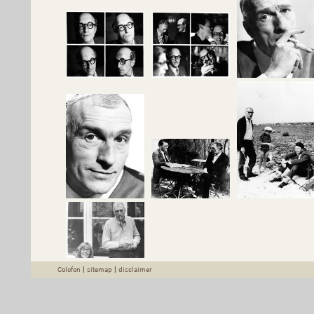
Colofon
|
sitemap
|
disclaimer