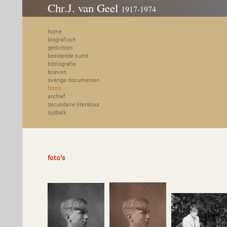
Chr.J. van Geel
1917-1974
home
biografisch
gedichten
beeldende kunst
bibliografie
brieven
overige documenten
foto's
archief
secundaire literatuur
tijdbalk
foto's