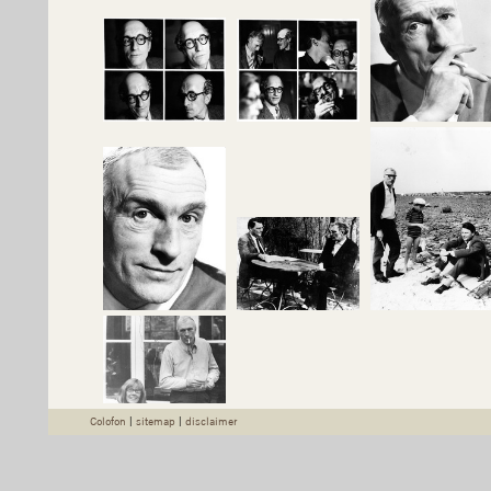
Colofon
|
sitemap
|
disclaimer