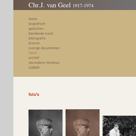
Chr.J. van Geel
1917-1974
home
biografisch
gedichten
beeldende kunst
bibliografie
brieven
overige documenten
foto's
archief
secundaire literatuur
tijdbalk
foto's